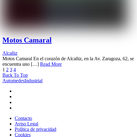
Motos Camaral
Alcañiz
Motos Camaral En el corazón de Alcañiz, en la Av. Zaragoza, 62, se
encuentra uno […]
Read More
1
2
3
4
Back To Top
AutomedesIndustrial
Contacto
Aviso Legal
Política de privacidad
Cookies