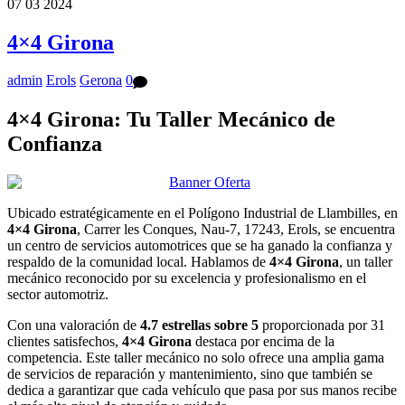
07
03
2024
4×4 Girona
admin
Erols
Gerona
0
4×4 Girona
: Tu Taller Mecánico de
Confianza
Ubicado estratégicamente en el Polígono Industrial de Llambilles, en
4×4 Girona
, Carrer les Conques, Nau-7, 17243, Erols, se encuentra
un centro de servicios automotrices que se ha ganado la confianza y
respaldo de la comunidad local. Hablamos de
4×4 Girona
, un taller
mecánico reconocido por su excelencia y profesionalismo en el
sector automotriz.
Con una valoración de
4.7 estrellas sobre 5
proporcionada por 31
clientes satisfechos,
4×4 Girona
destaca por encima de la
competencia. Este taller mecánico no solo ofrece una amplia gama
de servicios de reparación y mantenimiento, sino que también se
dedica a garantizar que cada vehículo que pasa por sus manos recibe